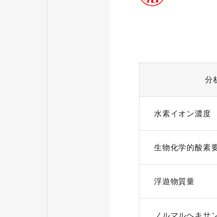
分
水素イオン濃度
生物化学的酸素要
浮遊物質量
ノルマルヘキサ