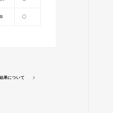
満
◯
析結果について