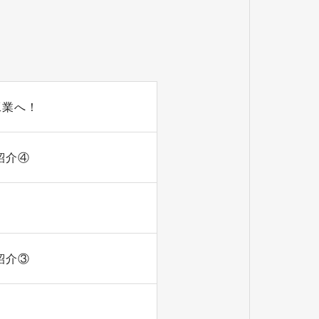
工業へ！
紹介④
紹介③