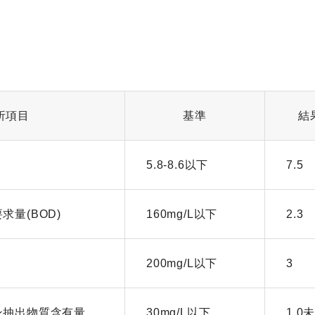
析項目
基準
結
5.8-8.6以下
7.5
求量(BOD)
160mg/L以下
2.3
200mg/L以下
3
ン抽出物質含有量
30mg/L以下
1.0