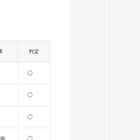
果
判定
◯
◯
◯
未満
◯