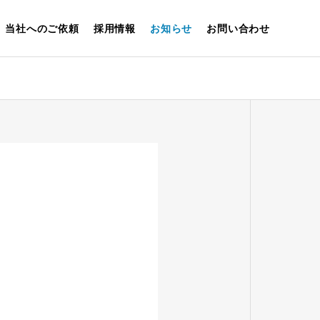
当社へのご依頼
採用情報
お知らせ
お問い合わせ
保有設備・許認可
FACILITIES AND LICENSES
一般廃棄物汚泥
処理
エネルギー回収
SLUDGE
ENERGY
RECOVERY
RECOVERY