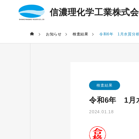
信濃理化学工業株式
お知らせ
検査結果
令和6年 1月水質分
ABOUT US
会社概要
COMPANY PR
当社について
BUSINESSES
検査結果
事業紹介
令和6年 1
2024.01.18
収集・運搬
TRANSPORT