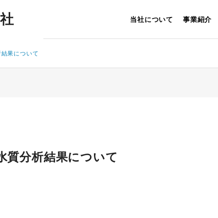
会社
当社について
事業紹介
析結果について
事業概要
OFILE
BUSINESS OVERVIEW
月水質分析結果について
グリーストラッ
産業廃棄物汚泥
プ清掃
処理
事業
GREASETRAP
DREDGING
CLEANING
WORK